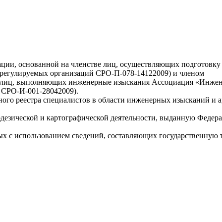
ции, основанной на членстве лиц, осуществляющих подготовк
орегулируемых организаций СРО-П-078-14122009) и членом
е лиц, выполняющих инженерные изыскания Ассоциация «Инжене
 СРО-И-001-28042009).
о реестра специалистов в области инженерных изысканий и ар
еодезической и картографической деятельности, выданную Федер
занных с использованием сведений, составляющих государственну