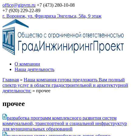
office@gipvrn.ru
+7 (473) 280-10-08
+7 (920) 229-22-89
г. Воронеж, ул. Фридриха Энгельса, 58а, 9 этаж
О компании
Наша деятельность
Главная
»
Наша компания готова предложить Вам полный
спектр услуг в области градостроительной и архитектурной
деятельности:
»
прочее
прочее
разработка программ комплексного развития систем
коммунальной, транспортной и социальной инфраструктур
для муниципальных образований
выполнение схемы автомобильных дорог общего